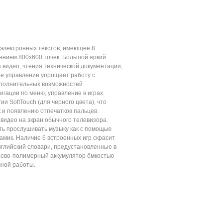
 электронных текстов, имеющее 8
нием 800x600 точек. Большой яркий
 видео, чтения технической документации,
ое управление упрощает работу с
дополнительных возможностей
игации по меню, управление в играх.
и SoftTouch (для черного цвета), что
к и появлению отпечатков пальцев.
видео на экран обычного телевизора.
ь прослушивать музыку как с помощью
амик. Наличие 6 встроенных игр скрасит
английский словари, предустановленные в
тиево-полимерный аккумулятор ёмкостью
мной работы.