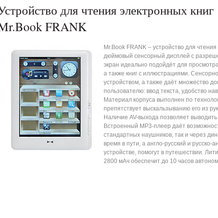
Устройство для чтения электронных книг
Mr.Book FRANK
Mr.Book FRANK – устройство для чтения
дюймовый сенсорный дисплей с разреше
экран идеально подойдёт для просмотра
а также книг с иллюстрациями. Сенсорн
устройством, а также даёт множество 
пользователю: ввод текста, удобство нав
Материал корпуса выполнен по технологи
препятствует выскальзыванию его из ру
Наличие AV-выхода позволяет выводить 
Встроенный MP3-плеер даёт возможност
стандартных наушников, так и через дин
время в пути, а англо-русский и русско-
устройстве, помогут в путешествии. Ли
2800 мАч обеспечит до 10 часов автоно